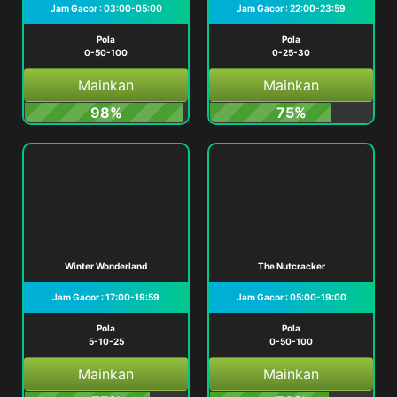
Jam Gacor : 03:00-05:00
Jam Gacor : 22:00-23:59
Pola
Pola
0-50-100
0-25-30
Mainkan
Mainkan
98%
75%
Winter Wonderland
The Nutcracker
Jam Gacor : 17:00-19:59
Jam Gacor : 05:00-19:00
Pola
Pola
5-10-25
0-50-100
Mainkan
Mainkan