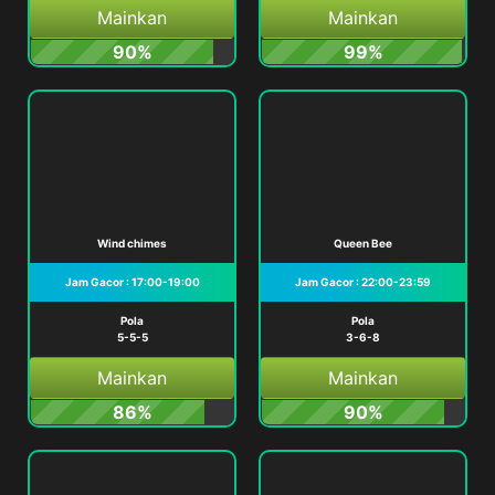
Mainkan
Mainkan
90%
99%
Wind chimes
Queen Bee
Jam Gacor : 17:00-19:00
Jam Gacor : 22:00-23:59
Pola
Pola
5-5-5
3-6-8
Mainkan
Mainkan
86%
90%