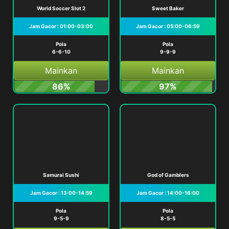
World Soccer Slot 2
Sweet Baker
Jam Gacor : 01:00-03:00
Jam Gacor : 05:00-06:59
Pola
Pola
6-6-10
9-9-9
Mainkan
Mainkan
86%
97%
Samurai Sushi
God of Gamblers
Jam Gacor : 13:00-14:59
Jam Gacor : 14:00-16:00
Pola
Pola
9-5-9
8-5-5