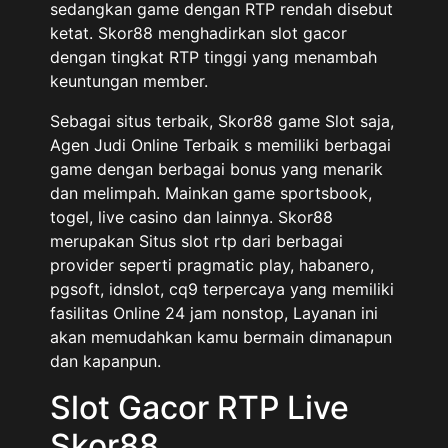
sedangkan game dengan RTP rendah disebut
ketat. Skor88 menghadirkan slot gacor
dengan tingkat RTP tinggi yang menambah
keuntungan member.
Sebagai situs terbaik, Skor88 game Slot saja,
Agen Judi Online Terbaik s memiliki berbagai
game dengan berbagai bonus yang menarik
dan melimpah. Mainkan game sportsbook,
togel, live casino dan lainnya. Skor88
merupakan Situs slot rtp dari berbagai
provider seperti pragmatic play, habanero,
pgsoft, idnslot, cq9 terpercaya yang memiliki
fasilitas Online 24 jam nonstop, Layanan ini
akan memudahkan kamu bermain dimanapun
dan kapanpun.
Slot Gacor RTP Live
Skor88