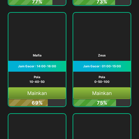
77%
73%
Mafia
Zeus
Jam Gacor : 14:00-16:00
Jam Gacor : 01:00-15:00
Pola
Pola
10-40-50
0-50-100
Mainkan
Mainkan
69%
75%