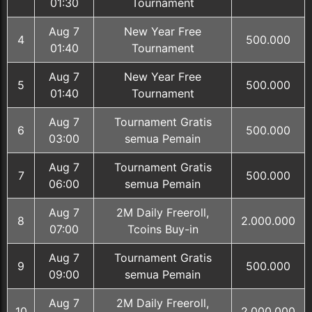
01:30
Tournament
Aug 7
New Year Free
4
500.000
01:40
Tournament
Aug 7
New Year Free
5
500.000
01:40
Tournament
Aug 7
Tournament Gratis
6
500.000
03:00
semua Pemain
Aug 7
Tournament Gratis
7
500.000
06:00
semua Pemain
Aug 7
2M Daily Freeroll,
8
2.000.000
07:00
Tcoins Buy-in
Aug 7
Tournament Gratis
9
500.000
09:00
semua Pemain
Aug 7
2M Daily Freeroll,
10
2.000.000