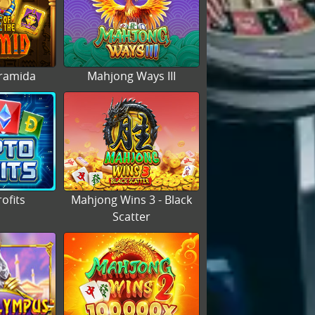
iramida
Mahjong Ways III
ofits
Mahjong Wins 3 - Black
Scatter