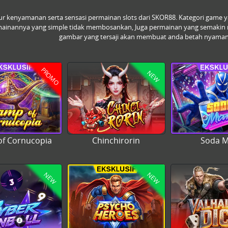
tur kenyamanan serta sensasi permainan slots dari SKOR88. Kategori game ya
mainannya yang simple tidak membosankan, Juga permainan yang semakin r
gambar yang tersaji akan membuat anda betah nyaman
PROMO
NEW
f Cornucopia
Chinchirorin
Soda 
NEW
NEW