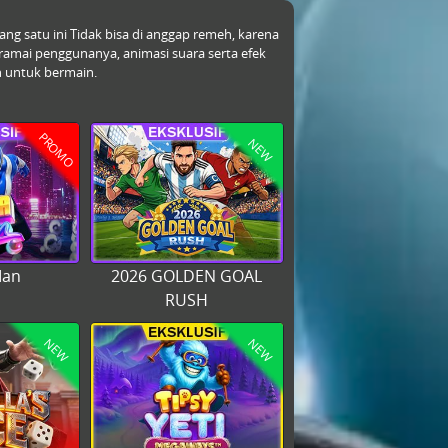
ng satu ini Tidak bisa di anggap remeh, karena
amai penggunanya, animasi suara serta efek
 untuk bermain.
PROMO
NEW
Man
2026 GOLDEN GOAL
RUSH
NEW
NEW