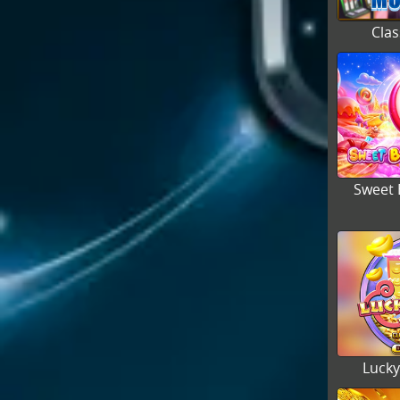
Clas
Sweet 
Lucky